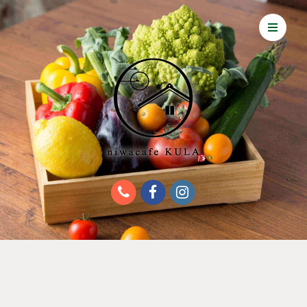
About KULA
Food & Drink
Multi-purpose space
Access
News
TOP