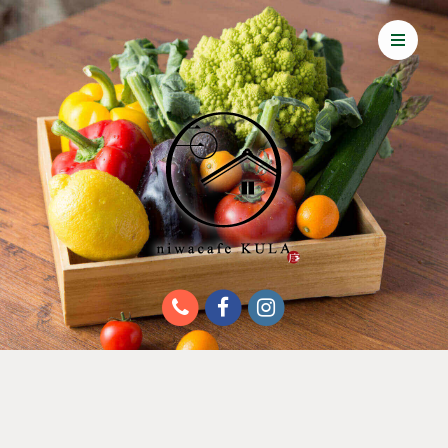
About KULA
Food & Drink
Multi-purpose space
Access
News
TOP