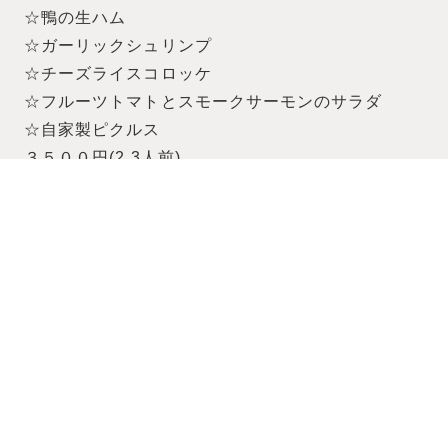
☆鴨の生ハム
☆ガーリックシュリンプ
☆チーズライスコロッケ
☆フルーツトマトとスモークサーモンのサラダ
☆自家製ピクルス
３５００円(2.3人前)
お渡し日:22日.23日.24日
お渡し時間:14時から20時（18時以降の受取はマル
トミになる可能性がございます）
※写真は昨年のものです。仕入れ状況によって内容
が若干変わります。
※2日前までにご予約ください
※ローストチキンは完売いたしました
Facebook