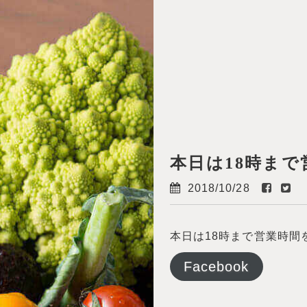
About KULA
Food & Drink
Multi-purpose space
本日は18時ま
2018/10/28
Access
本日は18時まで営業時間
News
Facebook
TOP