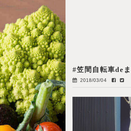
About KULA
Food & Drink
Multi-purpose space
#笠間自転車de
2018/03/04
Access
News
TOP