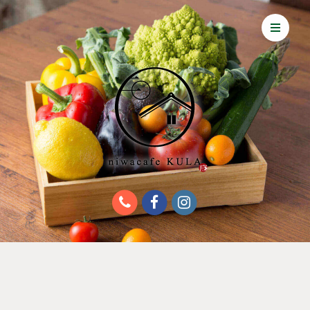
About KULA
Food & Drink
Multi-purpose space
Access
News
TOP