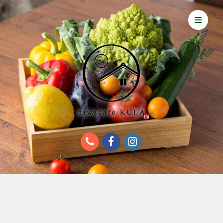
About KULA
Food & Drink
Multi-purpose space
Access
News
TOP